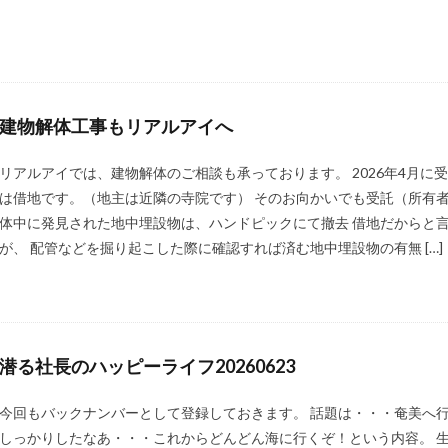
建物解体工事もリアルアイへ
リアルアイでは、建物解体のご相談も承っております。 2026年4月に
は借地です。（地主は近隣の寺院です） そのお向かいでも受託（所有
体中に発見された地中埋設物は、ハンドピックにて撤去 借地だからと
が、 配管などを掘り起こした際に確認すれば済む地中埋設物の有無 […]
潜る社長のハッピーライフ20260623
今回もバックナンバーとして登録しておきます。 話題は・・・奄美へ
しっかりしたなあ・・・これからどんどん海に行くぞ！という内容。 