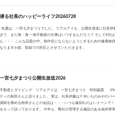
潜る社長のハッピーライフ20260728
先週は、一宮七夕まつりでした。 リアルアイも、公開生放送に社長伊
きて、また海・海 一体不動産の仕事はいつするんだろう？ そして8月
ん・・・ こんな話題の中、熱中症にならないようにするための健康維
なりますが故、収録での対応とさせていただきます。
一宮七夕まつり公開生放送2026
不動産とダイビング リアルアイは、一宮七夕まつり 特別協賛 （F
ティの秋田さんと語りました。 実は、社長伊藤はＦＭいちのみやのパ
講師を務める秋田さんとの会話は・・・いつも歯切れのよいトーンで！
をもって語っております。 今年も、弊社が管理する施設のある福井県常 [