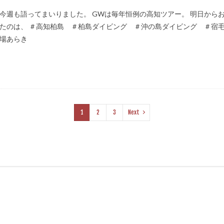
今週も語ってまいりました。 GWは毎年恒例の高知ツアー。 明日から
たのは、 ＃高知柏島 ＃柏島ダイビング ＃沖の島ダイビング ＃宿
場あらき
1
2
3
Next