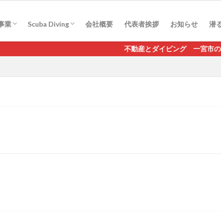
駐車場管理
産相続
産売却
借家法問題
Real-ai scuba mico
事業
Scuba Diving
会社概要
代表者挨拶
お知らせ
潜る
駐車場管理
産相続
産売却
借家法問題
Real-ai scuba mico
不動産とダイビング 一宮市の株式会社リアル