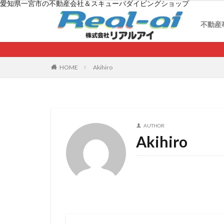
愛知県一宮市の不動産会社＆スキューバダイビングショップ
月極
不動
不動
借地
不動産
月極
不動
不動
借地
HOME
Akihiro
AUTHOR
Akihiro