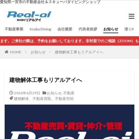
愛知県一宮市の不動産会社＆スキューバダイビングショップ
不動産事業
Scuba Diving
会社概要
代表者挨拶
お知らせ
潜る社長の
しております。非対面でのご相談（ZOOM）も歓迎いたします。
HOME
お知らせ
建物解体工事もリアルアイへ
建物解体工事もリアルアイへ
2026年6月29日
お知らせ
,
不動産
建物解体、不動産買取、不動産売却