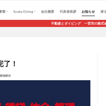
駐車場管理
産相続
産売却
借家法問題
Real-ai scuba mico
事業
Scuba Diving
会社概要
代表者挨拶
お知らせ
潜る
駐車場管理
産相続
産売却
借家法問題
Real-ai scuba mico
不動産とダイビング 一宮市の株式会社リアルアイは
完了！
建物解体