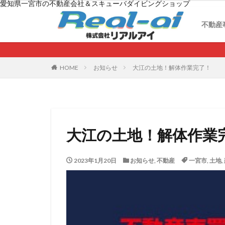
愛知県一宮市の不動産会社＆スキューバダイビングショップ
月極
不動
不動
借地
不動産
月極
不動
不動
借地
HOME
お知らせ
大江の土地！解体作業完了！
大江の土地！解体作業
2023年1月20日
お知らせ
,
不動産
一宮市
,
土地
,