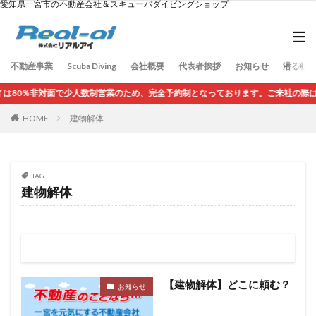
愛知県一宮市の不動産会社＆スキューバダイビングショップ
不動産事業
Scuba Diving
会社概要
代表者挨拶
お知らせ
潜る社長の
80％非対面で少人数制営業のため、完全予約制となっております。ご来社の際は、
HOME
建物解体
TAG
建物解体
【建物解体】どこに頼む？
お知らせ