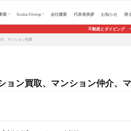
駐車場管理
産相続
産売却
借家法問題
Real-ai scuba mico
事業
Scuba Diving
会社概要
代表者挨拶
お知らせ
潜る
駐車場管理
産相続
産売却
借家法問題
Real-ai scuba mico
不動産とダイビング 一宮
仲介、マンション売買
ション買取、マンション仲介、