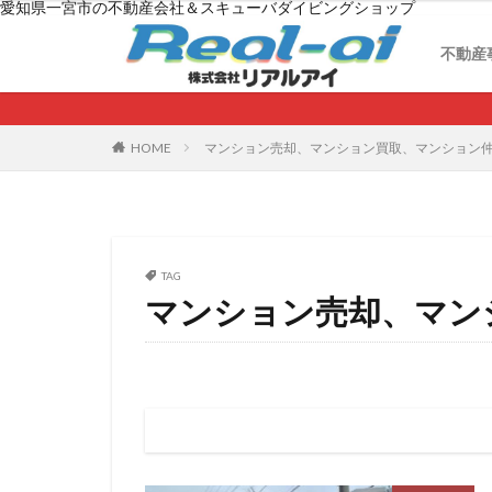
愛知県一宮市の不動産会社＆スキューバダイビングショップ
月極
不動
不動
借地
不動産
月極
不動
不動
借地
HOME
マンション売却、マンション買取、マンション
TAG
マンション売却、マン