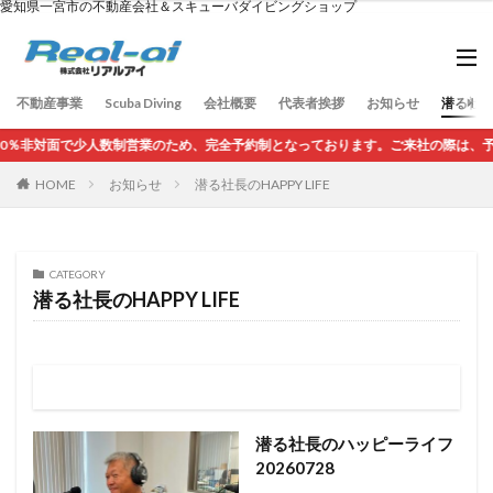
愛知県一宮市の不動産会社＆スキューバダイビングショップ
不動産事業
Scuba Diving
会社概要
代表者挨拶
お知らせ
潜る社長の
非対面で少人数制営業のため、完全予約制となっております。ご来社の際は、予約を
HOME
お知らせ
潜る社長のHAPPY LIFE
CATEGORY
潜る社長のHAPPY LIFE
潜る社長のハッピーライフ
20260728