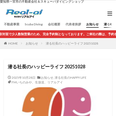
愛知県一宮市の不動産会社＆スキューバダイビングショップ
不動産事業
Scuba Diving
会社概要
代表者挨拶
お知らせ
潜る社長の
人数制営業のため、完全予約制となっております。ご来社の際は、予約をお願いして
HOME
お知らせ
潜る社長のハッピーライフ 20251028
潜る社長のハッピーライフ 20251028
2025年10月28日
お知らせ
,
潜る社長のHAPPY LIFE
FMいちのみや、生放送、リアルアイ