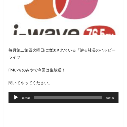
毎月第二第四火曜日に放送されている「潜る社長のハッピー
ライフ」
FMいちのみやで今回は生放送！
聞いてやってください。
音
声
00:00
00:00
プ
レ
ー
ヤ